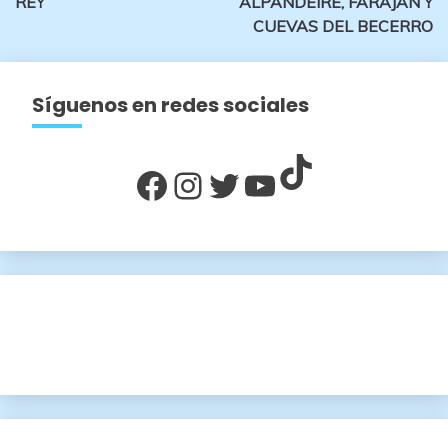
REY’
ALPANDEIRE, FARAJÁN Y
entradas
CUEVAS DEL BECERRO
Síguenos en redes sociales
TikTok
Facebook
Instagram
Twitter
YouTube