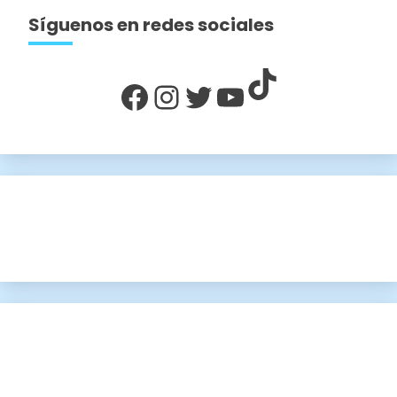
Síguenos en redes sociales
TikTok
Facebook
Instagram
Twitter
YouTube