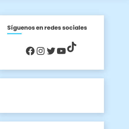
Síguenos en redes sociales
TikTok
Facebook
Instagram
Twitter
YouTube