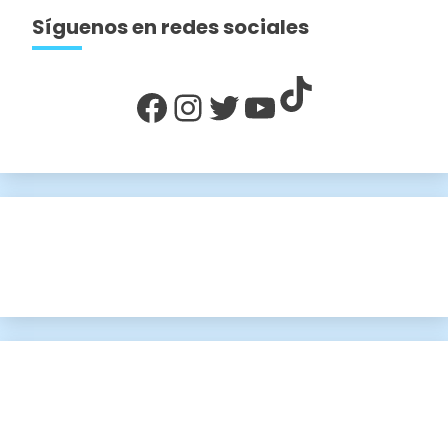
Síguenos en redes sociales
TikTok
Facebook
Instagram
Twitter
YouTube