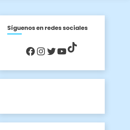
Síguenos en redes sociales
TikTok
Facebook
Instagram
Twitter
YouTube