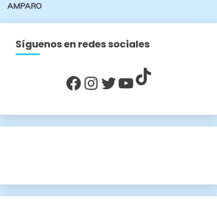
entradas
AMPARO
Síguenos en redes sociales
TikTok
Facebook
Instagram
Twitter
YouTube