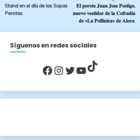
Stand en el día de las Sopas
𝐄𝐥 𝐩𝐞𝐫𝐨𝐭𝐞 𝐉𝐮𝐚𝐧 𝐉𝐨𝐬𝐞 𝐏𝐨𝐬𝐭𝐢𝐠𝐨,
de
Perotas
𝐧𝐮𝐞𝐯𝐨 𝐯𝐞𝐬𝐭𝐢𝐝𝐨𝐫 𝐝𝐞 𝐥𝐚 𝐂𝐨𝐟𝐫𝐚𝐝𝐢𝐚
entradas
𝐝𝐞 «𝐋𝐚 𝐏𝐨𝐥𝐥𝐢𝐧𝐢𝐜𝐚» 𝐝𝐞 𝐀𝐥𝐨𝐫𝐚.
Síguenos en redes sociales
TikTok
Facebook
Instagram
Twitter
YouTube