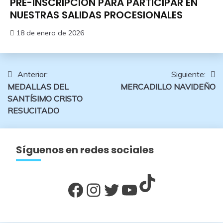
PRE-INSCRIPCIÓN PARA PARTICIPAR EN
NUESTRAS SALIDAS PROCESIONALES
18 de enero de 2026
Navegación
Anterior:
Siguiente:
MEDALLAS DEL
MERCADILLO NAVIDEÑO
de
SANTÍSIMO CRISTO
entradas
RESUCITADO
Síguenos en redes sociales
TikTok
Facebook
Instagram
Twitter
YouTube