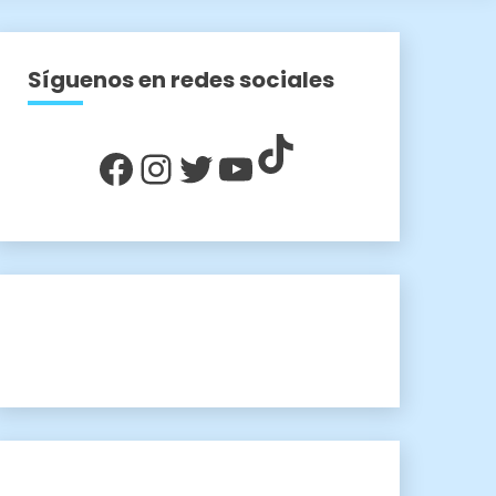
Síguenos en redes sociales
TikTok
Facebook
Instagram
Twitter
YouTube