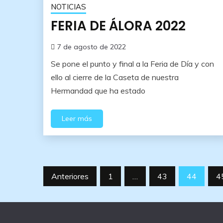
NOTICIAS
FERIA DE ÁLORA 2022
7 de agosto de 2022
Se pone el punto y final a la Feria de Día y con
ello al cierre de la Caseta de nuestra
Hermandad que ha estado
Leer más
Paginación
Anteriores
1
…
43
44
4
de
entradas