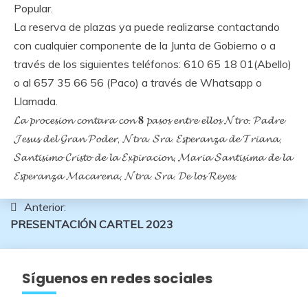
Popular.
La reserva de plazas ya puede realizarse contactando
con cualquier componente de la Junta de Gobierno o a
través de los siguientes teléfonos: 610 65 18 01(Abello)
o al 657 35 66 56 (Paco) a través de Whatsapp o
Llamada.
𝓛𝓪 𝓹𝓻𝓸𝓬𝓮𝓼𝓲𝓸𝓷 𝓬𝓸𝓷𝓽𝓪𝓻𝓪 𝓬𝓸𝓷 𝟖 𝓹𝓪𝓼𝓸𝓼 𝓮𝓷𝓽𝓻𝓮 𝓮𝓵𝓵𝓸𝓼 𝓝𝓽𝓻𝓸. 𝓟𝓪𝓭𝓻𝓮
𝓙𝓮𝓼𝓾𝓼 𝓭𝓮𝓵 𝓖𝓻𝓪𝓷 𝓟𝓸𝓭𝓮𝓻, 𝓝𝓽𝓻𝓪. 𝓢𝓻𝓪. 𝓔𝓼𝓹𝓮𝓻𝓪𝓷𝔃𝓪 𝓭𝓮 𝓣𝓻𝓲𝓪𝓷𝓪,
𝓢𝓪𝓷𝓽𝓲𝓼𝓲𝓶𝓸 𝓒𝓻𝓲𝓼𝓽𝓸 𝓭𝓮 𝓵𝓪 𝓔𝔁𝓹𝓲𝓻𝓪𝓬𝓲𝓸𝓷, 𝓜𝓪𝓻𝓲𝓪 𝓢𝓪𝓷𝓽𝓲𝓼𝓲𝓶𝓪 𝓭𝓮 𝓵𝓪
𝓔𝓼𝓹𝓮𝓻𝓪𝓷𝔃𝓪 𝓜𝓪𝓬𝓪𝓻𝓮𝓷𝓪, 𝓝𝓽𝓻𝓪. 𝓢𝓻𝓪. 𝓓𝓮 𝓵𝓸𝓼 𝓡𝓮𝔂𝓮𝓼.
Navegación
Anterior:
PRESENTACIÓN CARTEL 2023
de
entradas
Síguenos en redes sociales