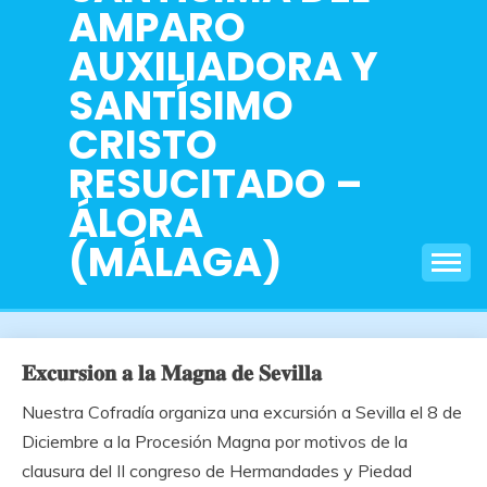
AMPARO
AUXILIADORA Y
SANTÍSIMO
CRISTO
RESUCITADO –
ÁLORA
(MÁLAGA)
𝐄𝐱𝐜𝐮𝐫𝐬𝐢𝐨𝐧 𝐚 𝐥𝐚 𝐌𝐚𝐠𝐧𝐚 𝐝𝐞 𝐒𝐞𝐯𝐢𝐥𝐥𝐚
Nuestra Cofradía organiza una excursión a Sevilla el 8 de
Diciembre a la Procesión Magna por motivos de la
clausura del II congreso de Hermandades y Piedad