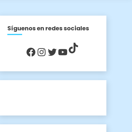
Síguenos en redes sociales
TikTok
Facebook
Instagram
Twitter
YouTube