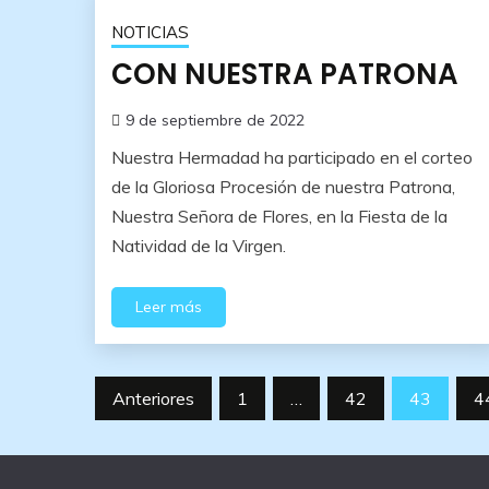
NOTICIAS
CON NUESTRA PATRONA
9 de septiembre de 2022
Nuestra Hermadad ha participado en el corteo
de la Gloriosa Procesión de nuestra Patrona,
Nuestra Señora de Flores, en la Fiesta de la
Natividad de la Virgen.
Leer más
Paginación
Anteriores
1
…
42
43
4
de
entradas